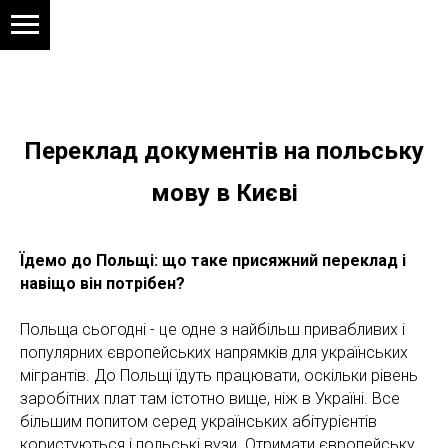
Переклад документів на польську
мову в Києві
Їдемо до Польщі: що таке присяжний переклад і
навіщо він потрібен?
Польща сьогодні - це одне з найбільш привабливих і
популярних європейських напрямків для українських
мігрантів. До Польщі їдуть працювати, оскільки рівень
заробітних плат там істотно вище, ніж в Україні. Все
більшим попитом серед українських абітурієнтів
користуються і польські вузи. Отримати європейську