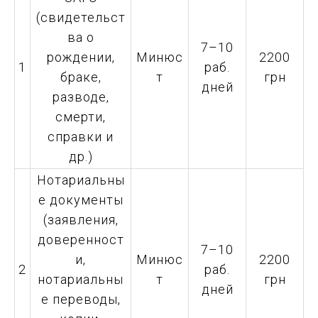
(свидетельст
ва о
7–10
рождении,
Минюс
2200
1
раб.
браке,
т
грн
дней
разводе,
смерти,
справки и
др.)
Нотариальны
е документы
(заявления,
доверенност
7–10
и,
Минюс
2200
2
раб.
нотариальны
т
грн
дней
е переводы,