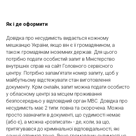
Як і де оформити
Довідка про несудимість видається кожному
мешканцю України, якщо він є її громадянином, а
також громадянам іноземних держав. Для цього
потрібно подати особистий запит в Міністерство
внутрішніх справ на сайт Головного сервісного
центру. Потрібно запам'ятати номер запиту, щоб у
майбутньому відстежувати стан виготовлення
документу. Крім онлайн, запит можна подати особисто
у обласному центрі за місцем проживання
безпосередньо у відповідний орган МВС. Довідка про
несудимість має 2 типи: повна та скорочена. Можна
просто зазначити в документі, що судимості немає
(або є), а можна «розписати» - де, коли, за що,
притягувався до кримінальної відповідальності, які
санкції отримав тощо. Якщо громадянин судимості не