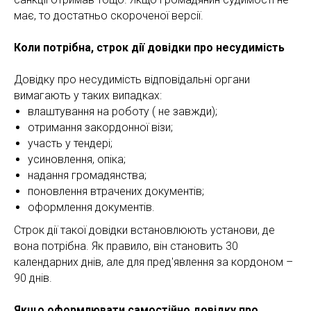
ВИТ
має, то достатньо скороченої версії.
Коли потрібна, строк дії довідки про несудимість
Довідку про несудимість відповідальні органи
вимагають у таких випадках:
влаштування на роботу ( не завжди);
отримання закордонної візи;
участь у тендері;
усиновлення, опіка;
надання громадянства;
поновлення втрачених документів;
оформлення документів.
Строк дії такої довідки встановлюють установи, де
вона потрібна. Як правило, він становить 30
календарних днів, але для пред'явлення за кордоном –
90 днів.
Якщо оформлювати самостійно довідку про