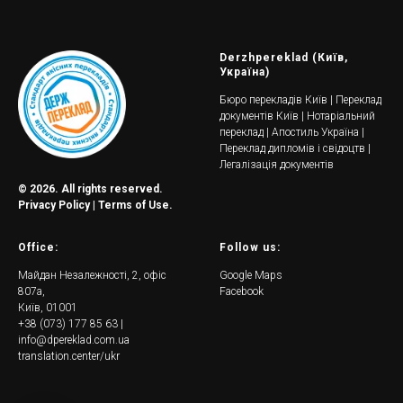
Derzhpereklad (Київ,
Україна)
Бюро перекладів Київ | Переклад
документів Київ | Нотаріальний
переклад | Апостиль Україна |
Переклад дипломів і свідоцтв |
Легалізація документів
© 2026. All rights reserved.
Privacy Policy | Terms of Use.
Office:
Follow us:
Майдан Незалежності, 2, офіс
Google Maps
807а,
Facebook
Київ, 01001
+38 (073) 177 85 63 |
info@dpereklad.com.ua
translation.center/ukr