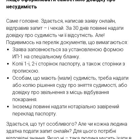
несудимість
Саме головне. Здається, написав заяву онлайн,
відправив запит – і чекай. За 30 днів повинні надати
довідку про судимість чи її відсутність. Але!
Подивимось на перелік документів, що вимагаються:
УГУ
Заява заповнюється за установленою формою
ИП-1 на спеціальному бланку.
Копії 1-ї, 2-ї сторінок паспорту, а також сторінки з
пропискою.
Особам, що мають (мали) судимість, треба надати
або копію рішення суду про зняття судимості, або
довідку про звільнення з місць відбування
покарання.
Іноземці повинні надати нотаріально завірений
переклад паспорту.
Здається, що тут особливого? Але чи кожна людина
здатна подати запит онлайн? Для цього потрібні
відповідні знання. Якщо ні – така людина мусить їхати в