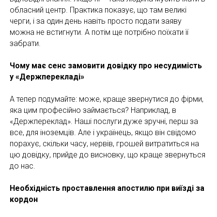
обласний центр. Практика показує, що там великі
черги, і за один день навіть просто подати заяву
можна не встигнути. А потім ще потрібно поїхати її
забрати.
Чому має сенс замовити довідку про несудимість
у «Держперекладі»
А тепер подумайте: може, краще звернутися до фірми,
яка цим професійно займається? Наприклад, в
«Держпереклад». Наші послуги дуже зручні, перш за
все, для іноземців. Але і українець, якщо він свідомо
порахує, скільки часу, нервів, грошей витратиться на
цю довідку, прийде до висновку, що краще звернуться
до нас.
Необхідність проставлення апостилю при виїзді за
кордон